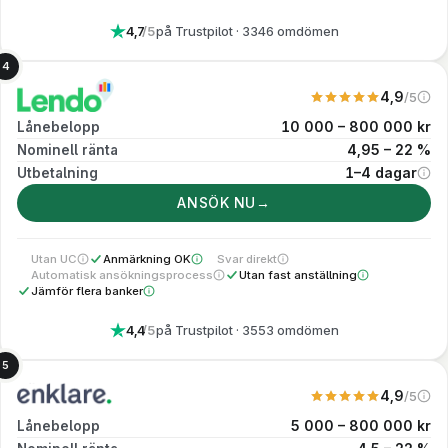
4,7
/5
på Trustpilot
· 3346 omdömen
4
4,9
/5
Vårt eget betyg. V
10 000 – 800 000 kr
Lånebelopp
4,95 – 22 %
Nominell ränta
1–4 dagar
Utbetalning
Utbetalning v
ANSÖK NU
→
Utan UC
Anmärkning OK
Svar direkt
Kreditupplysning tas via UC
Ansökan kan beviljas trots betalningsanmärkning
Svar på ansökan: Samma dag
Automatisk ansökningsprocess
Utan fast anställning
Ansökan handläggs manuellt innan den går vidare, och utbetalningstiden sät
Fast anställning krävs inte, men du be
Jämför flera banker
En ansökan jämförs mot 40 banker
4,4
/5
på Trustpilot
· 3553 omdömen
5
4,9
/5
Vårt eget betyg. V
5 000 – 800 000 kr
Lånebelopp