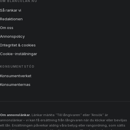
OM
BLANCOLÅN.NU
Så rankar vi
Redaktionen
Om oss
Annonspolicy
Integritet & cookies
Cookie-inställningar
KONSUMENTSTÖD
Konsumentverket
Konsumenternas
Om annonslänkar.
Länkar märkta ”Till långivaren” eller ”Ansök” är
annonslänkar – vi kan få ersättning från långivaren när du klickar eller beviljas
ett lån. Ersättningen påverkar aldrig våra betyg eller rangordning, som sätts