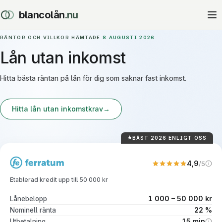
blancolån
.nu
RÄNTOR OCH VILLKOR HÄMTADE
8 AUGUSTI 2026
Lån utan inkomst
Hitta bästa räntan på lån för dig som saknar fast inkomst.
Hitta lån utan inkomstkrav
→
BÄST 2026 ENLIGT OSS
4,9
/5
Vårt eget betyg. Vägt p
Etablerad kredit upp till 50 000 kr
1 000 – 50 000 kr
Lånebelopp
22 %
Nominell ränta
15 min
Utbetalning