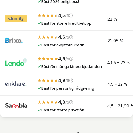
Bäst 2026 enligt oss!
4,5
/5
Vårt eget betyg. Vägt på kostnad, utbetalning och
22 %
Bäst för större kreditbelopp
4,6
/5
Vårt eget betyg. Vägt på kostnad, utbetalning och
21,95 %
Bäst för avgiftsfri kredit
4,9
/5
Vårt eget betyg. Vägt på kostnad, utbetalning och
4,95 – 22 %
Bäst för många låneerbjudanden
4,9
/5
Vårt eget betyg. Vägt på kostnad, utbetalning och
4,5 – 22 %
Bäst för personlig rådgivning
4,8
/5
Vårt eget betyg. Vägt på kostnad, utbetalning och
4,5 – 21,99 
Bäst för större privatlån