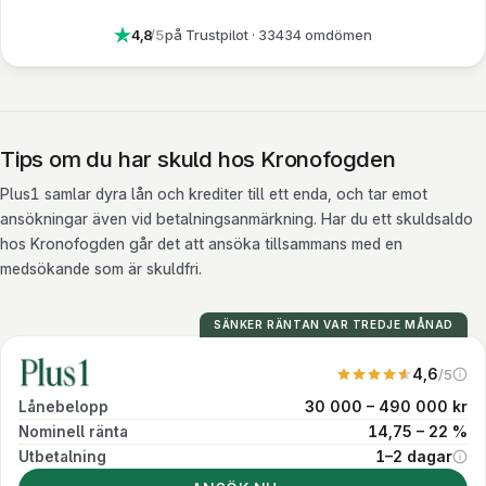
En ansökan jämförs mot 40 banker
4,8
/5
på Trustpilot
· 33434 omdömen
Tips om du har skuld hos Kronofogden
Plus1 samlar dyra lån och krediter till ett enda, och tar emot
ansökningar även vid betalningsanmärkning. Har du ett skuldsaldo
hos Kronofogden går det att ansöka tillsammans med en
medsökande som är skuldfri.
SÄNKER RÄNTAN VAR TREDJE MÅNAD
4,6
/5
Vårt eget betyg. V
30 000 – 490 000 kr
Lånebelopp
14,75 – 22 %
Nominell ränta
1–2 dagar
Utbetalning
Utbetalning v