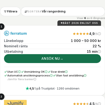
Filtrera
Vår rangordning
SORTERA
Visar
6
av
6
långivare
BÄST 2026 ENLIGT OSS
1
4,9
/5
Vårt eget betyg. V
1 000 – 50 000 kr
Lånebelopp
22 %
Nominell ränta
15 min
Utbetalning
Direktutbe
ANSÖK NU
→
Utan UC
Anmärkning OK
Svar direkt
Kreditupplysning tas via Creditsafe i stället för UC
Ansökan kan beviljas trots betalningsanmärkning
Svar på ansökan: Direkt på skärmen
Automatisk ansökningsprocess
Utan fast anställning
Ansökan behandlas maskinellt och pengarna kommer inom 15 min via Trustly
Fast anställning krävs inte, men du be
Jämför flera banker
Egen långivare, ansökan går till en bank
4,5
/5
på Trustpilot
· 1260 omdömen
2
4,5
/5