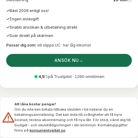
Direktutbet
Bäst 2026 enligt oss!
Ingen aviavgift
Snabb ansökan & utbetalning direkt
Svar direkt på skärmen
Passar dig som:
vill slippa UC · har låg inkomst
ANSÖK NU
→
4,5
/5
på Trustpilot
· 1260 omdömen
Att låna kostar pengar!
Om du inte kan betala tillbaka skulden i tid riskerar du en
betalningsanmärkning. Det kan leda till svårigheter att få hyra
bostad, teckna abonnemang och få nya lån. För stöd, vänd dig till
budget- och skuldrådgivningen i din kommun. Kontaktuppgifter
finns på
konsumentverket.se
.