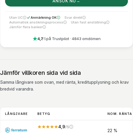
ANSÖK NU
→
Utan UC
Anmärkning OK
Svar direkt
Kreditupplysning tas via UC
Ansökan kan beviljas trots betalningsanmärkning
Svar på ansökan: Inom 1 dygn
Automatisk ansökningsprocess
Utan fast anställning
Ansökan handläggs manuellt, så utbetalningen kan dröja 1–2 dagar
Kräver fast anställning och en årsinko
Jämför flera banker
Egen långivare, ansökan går till en bank
4,7
/5
på Trustpilot
· 4843 omdömen
Jämför villkoren sida vid sida
Samma långivare som ovan, med ränta, kreditupplysning och krav
bredvid varandra.
LÅNGIVARE
BETYG
NOM. RÄNTA
4,9
/5
Vårt eget betyg. Vägt på kostnad, utbetalning och
22 %